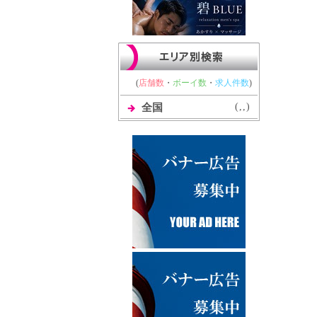
(
店舗数
・
ボーイ数
・
求人件数
)
(
,
,
)
全国