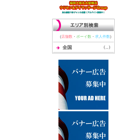
(
店舗数
・
ボーイ数
・
求人件数
)
(
,
,
)
全国