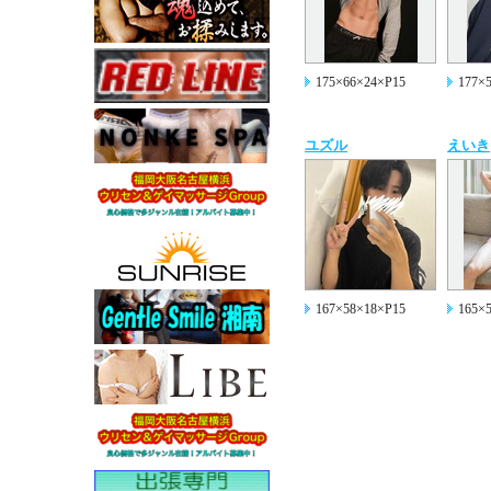
175×66×24×P15
177×
ユズル
えいき
167×58×18×P15
165×