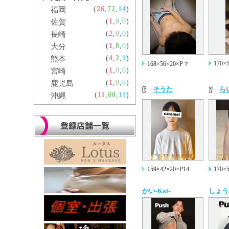
(
26
,
72
,
14
)
福岡
(
1
,
0
,
0
)
佐賀
(
2
,
0
,
0
)
長崎
(
1
,
8
,
0
)
大分
(
4
,
2
,
1
)
熊本
170×
168×56×20×P？
(
1
,
0
,
0
)
宮崎
(
1
,
0
,
0
)
鹿児島
そうた
ら
(
11
,
60
,
11
)
沖縄
159×42×20×P14
170×
かい-Kai-
しょう..