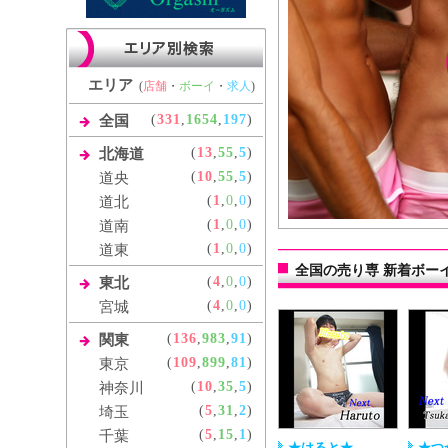
エリア
(
店舗
・
ボーイ
・
求人
)
(
331
,
1654
,
197
)
全国
(
13
,
55
,
5
)
北海道
(
10
,
55
,
5
)
道央
(
1
,
0
,
0
)
道北
(
1
,
0
,
0
)
道南
(
1
,
0
,
0
)
道東
全国の売り専 新着ボー
(
4
,
0
,
0
)
東北
(
4
,
0
,
0
)
宮城
(
136
,
983
,
91
)
関東
(
109
,
899
,
81
)
東京
(
10
,
35
,
5
)
神奈川
(
5
,
31
,
2
)
埼玉
(
5
,
15
,
1
)
千葉
★はると★
★つ