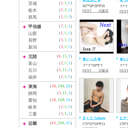
(
1
,
1
,
0
)
茨城
167*50*20*P16
？*？
(
5
,
2
,
2
)
栃木
NEXT 大阪店
NE
(
1
,
0
,
0
)
群馬
(
7
,
1
,
1
)
甲信越
(
1
,
0
,
0
)
山梨
(
3
,
1
,
1
)
長野
(
3
,
0
,
0
)
新潟
(
6
,
15
,
3
)
北陸
★いっさ★
★い
(
2
,
0
,
1
)
富山
？*？*20*P？
？*？
(
3
,
15
,
2
)
石川
NEXT 大阪店
NEX
(
1
,
0
,
0
)
福井
(
36
,
180
,
20
)
東海
(
5
,
11
,
3
)
静岡
(
26
,
168
,
16
)
愛知
(
2
,
0
,
0
)
岐阜
(
3
,
1
,
1
)
三重
さくと Sakuto
ヒナ
(
61
,
266
,
45
)
近畿
173*55*19*P13
170*