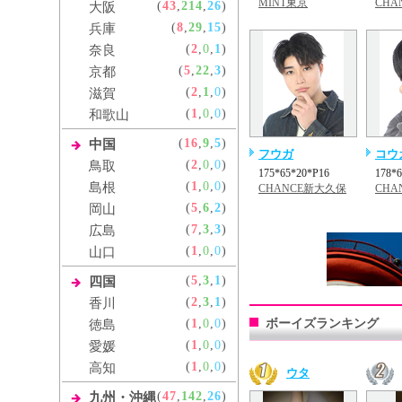
MINT東京
CHA
(
43
,
214
,
26
)
大阪
(
8
,
29
,
15
)
兵庫
(
2
,
0
,
1
)
奈良
(
5
,
22
,
3
)
京都
(
2
,
1
,
0
)
滋賀
(
1
,
0
,
0
)
和歌山
(
16
,
9
,
5
)
中国
フウガ
コウ
(
2
,
0
,
0
)
鳥取
175*65*20*P16
178*
(
1
,
0
,
0
)
島根
CHANCE新大久保
CHA
(
5
,
6
,
2
)
岡山
(
7
,
3
,
3
)
広島
(
1
,
0
,
0
)
山口
(
5
,
3
,
1
)
四国
(
2
,
3
,
1
)
香川
(
1
,
0
,
0
)
ボーイズランキング
徳島
(
1
,
0
,
0
)
愛媛
(
1
,
0
,
0
)
高知
ウタ
(
47
,
142
,
26
)
九州・沖縄