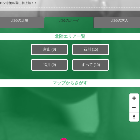
ロン今池IN富山初上陸！！
北陸の店舗
北陸のボーイ
北陸の求人
北陸エリア一覧
富山 (0)
石川 (15)
福井 (0)
すべて (15)
マップからさがす