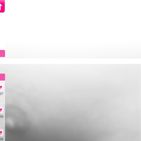
/07
/06
/06