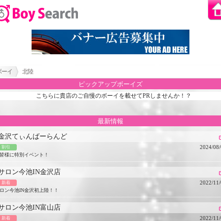
ボーイ
北陸
ピックアップボーイズ
こちらに貴店のご自慢のボーイを載せてPRしませんか！？
最新情報
金沢てぃんばーらんど
2024/08
割引
皆様に特別イベント！
サロン今池IN金沢店
2022/11
新着
ロン今池IN金沢初上陸！！
サロン今池IN富山店
2022/11
新着