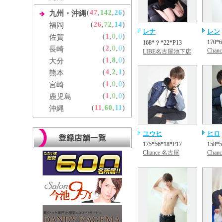
(
47
,
142
,
26
)
九州・沖縄
(
26
,
72
,
14
)
福岡
レナ
レン
(
1
,
0
,
0
)
佐賀
170*
168*？*22*P13
(
2
,
0
,
0
)
長崎
Chan
LIBE名古屋池下店
(
1
,
8
,
0
)
大分
(
4
,
2
,
1
)
熊本
(
1
,
0
,
0
)
宮崎
(
1
,
0
,
0
)
鹿児島
(
11
,
60
,
11
)
沖縄
ユウヒ
ヒロ
175*56*18*P17
158*
Chance 名古屋
Chan