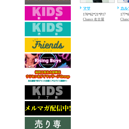
マサ
カル
176*62*21*P17
177*
Chance 名古屋
Chan