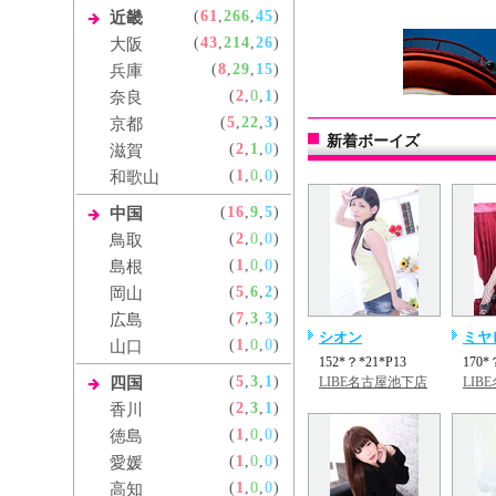
(
61
,
266
,
45
)
近畿
(
43
,
214
,
26
)
大阪
(
8
,
29
,
15
)
兵庫
(
2
,
0
,
1
)
奈良
(
5
,
22
,
3
)
京都
新着ボーイズ
(
2
,
1
,
0
)
滋賀
(
1
,
0
,
0
)
和歌山
(
16
,
9
,
5
)
中国
(
2
,
0
,
0
)
鳥取
(
1
,
0
,
0
)
島根
(
5
,
6
,
2
)
岡山
(
7
,
3
,
3
)
広島
シオン
ミヤ
(
1
,
0
,
0
)
山口
152*？*21*P13
170*
(
5
,
3
,
1
)
四国
LIBE名古屋池下店
LIB
(
2
,
3
,
1
)
香川
(
1
,
0
,
0
)
徳島
(
1
,
0
,
0
)
愛媛
(
1
,
0
,
0
)
高知