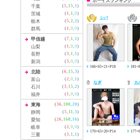
ボーイズランキング
(
5
,
15
,
1
)
千葉
(
1
,
1
,
0
)
茨城
シバ
(
5
,
2
,
2
)
栃木
(
1
,
0
,
0
)
群馬
(
7
,
1
,
1
)
甲信越
(
1
,
0
,
0
)
山梨
(
3
,
1
,
1
)
長野
(
3
,
0
,
0
)
新潟
166×65×21×P18
181×
(
6
,
15
,
3
)
北陸
(
2
,
0
,
1
)
富山
なぎ
カ
(
3
,
15
,
2
)
石川
(
1
,
0
,
0
)
福井
(
36
,
180
,
20
)
東海
(
5
,
11
,
3
)
静岡
(
26
,
168
,
16
)
愛知
(
2
,
0
,
0
)
岐阜
170×63×20×P14
177×
(
3
,
1
,
1
)
三重