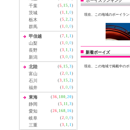
ボーイズランキング
(
5
,
15
,
1
)
千葉
(
1
,
1
,
0
)
茨城
現在、この地域のボーイラン
(
5
,
2
,
2
)
栃木
(
1
,
0
,
0
)
群馬
(
7
,
1
,
1
)
甲信越
(
1
,
0
,
0
)
山梨
(
3
,
1
,
1
)
長野
新着ボーイズ
(
3
,
0
,
0
)
新潟
(
6
,
15
,
3
)
現在、この地域で掲載中のボ
北陸
(
2
,
0
,
1
)
富山
(
3
,
15
,
2
)
石川
(
1
,
0
,
0
)
福井
(
36
,
180
,
20
)
東海
(
5
,
11
,
3
)
静岡
(
26
,
168
,
16
)
愛知
(
2
,
0
,
0
)
岐阜
(
3
,
1
,
1
)
三重