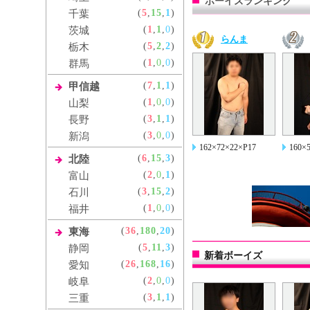
ボーイズランキング
(
5
,
15
,
1
)
千葉
(
1
,
1
,
0
)
茨城
らんま
(
5
,
2
,
2
)
栃木
(
1
,
0
,
0
)
群馬
(
7
,
1
,
1
)
甲信越
(
1
,
0
,
0
)
山梨
(
3
,
1
,
1
)
長野
(
3
,
0
,
0
)
新潟
162×72×22×P17
160×
(
6
,
15
,
3
)
北陸
(
2
,
0
,
1
)
富山
(
3
,
15
,
2
)
石川
(
1
,
0
,
0
)
福井
(
36
,
180
,
20
)
東海
(
5
,
11
,
3
)
静岡
新着ボーイズ
(
26
,
168
,
16
)
愛知
(
2
,
0
,
0
)
岐阜
(
3
,
1
,
1
)
三重