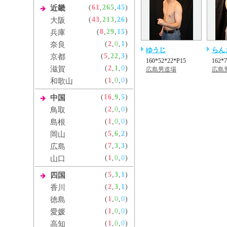
(
61
,
265
,
45
)
近畿
(
43
,
213
,
26
)
大阪
(
8
,
29
,
15
)
兵庫
(
2
,
0
,
1
)
奈良
ゆうじ
らん
(
5
,
22
,
3
)
京都
160*52*22*P15
162*
(
2
,
1
,
0
)
滋賀
広島男道場
広島
(
1
,
0
,
0
)
和歌山
(
16
,
9
,
5
)
中国
(
2
,
0
,
0
)
鳥取
(
1
,
0
,
0
)
島根
(
5
,
6
,
2
)
岡山
(
7
,
3
,
3
)
広島
(
1
,
0
,
0
)
山口
(
5
,
3
,
1
)
四国
(
2
,
3
,
1
)
香川
(
1
,
0
,
0
)
徳島
(
1
,
0
,
0
)
愛媛
(
1
,
0
,
0
)
高知