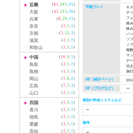
(
61
,
265
,
45
)
近畿
可能プレイ
キ
(
43
,
213
,
26
)
大阪
デ
フ
(
8
,
29
,
15
)
兵庫
絡
(
2
,
0
,
1
)
奈良
絡
(
5
,
22
,
3
)
京都
バ
ソフ
(
2
,
1
,
0
)
滋賀
ソ
(
1
,
0
,
0
)
和歌山
複
マ
(
16
,
9
,
5
)
中国
デ
(
2
,
0
,
0
)
鳥取
泊
(
1
,
0
,
0
)
島根
旅
(
5
,
6
,
2
)
岡山
HP（紹介ページ）
http
(
7
,
3
,
3
)
広島
HP（ブログなど）
ー
(
1
,
0
,
0
)
山口
個別の料金システムなど
(
5
,
3
,
1
)
四国
(
2
,
3
,
1
)
香川
ー
(
1
,
0
,
0
)
徳島
備考
(
1
,
0
,
0
)
愛媛
(
1
,
0
,
0
)
高知
ー