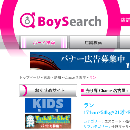
トップページ
»
東海
»
愛知
»
Chance 名古屋
»
ラン
売り専 Chance 名古屋
ラン
171cm×54kg×21才×
カテゴリー：
エスコート・売
サブカテゴリー：
性感マッサ