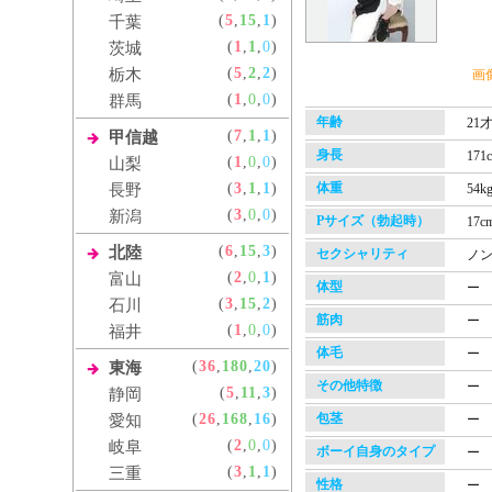
(
5
,
15
,
1
)
千葉
(
1
,
1
,
0
)
茨城
(
5
,
2
,
2
)
栃木
画
(
1
,
0
,
0
)
群馬
年齢
21
(
7
,
1
,
1
)
甲信越
身長
171
(
1
,
0
,
0
)
山梨
(
3
,
1
,
1
)
体重
長野
54k
(
3
,
0
,
0
)
新潟
Pサイズ（勃起時）
17c
(
6
,
15
,
3
)
北陸
セクシャリティ
ノ
(
2
,
0
,
1
)
富山
体型
ー
(
3
,
15
,
2
)
石川
筋肉
ー
(
1
,
0
,
0
)
福井
体毛
ー
(
36
,
180
,
20
)
東海
その他特徴
ー
(
5
,
11
,
3
)
静岡
(
26
,
168
,
16
)
包茎
愛知
ー
(
2
,
0
,
0
)
岐阜
ボーイ自身のタイプ
ー
(
3
,
1
,
1
)
三重
性格
ー