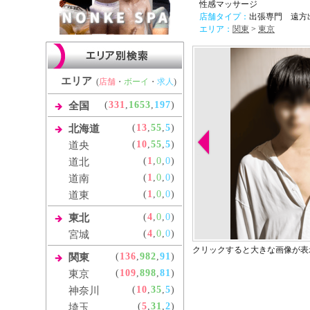
性感マッサージ
店舗タイプ：
出張専門 遠方
エリア：
関東
>
東京
エリア
(
店舗
・
ボーイ
・
求人
)
(
331
,
1653
,
197
)
全国
(
13
,
55
,
5
)
北海道
(
10
,
55
,
5
)
道央
(
1
,
0
,
0
)
道北
(
1
,
0
,
0
)
道南
(
1
,
0
,
0
)
道東
(
4
,
0
,
0
)
東北
(
4
,
0
,
0
)
宮城
クリックすると大きな画像が表
(
136
,
982
,
91
)
関東
(
109
,
898
,
81
)
東京
(
10
,
35
,
5
)
神奈川
(
5
,
31
,
2
)
埼玉