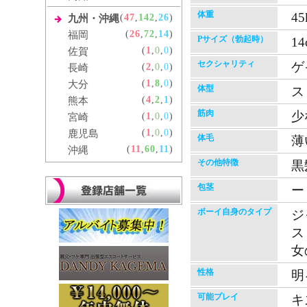
体重
45
(
47
,
142
,
26
)
九州・沖縄
(
26
,
72
,
14
)
福岡
Pサイズ（勃起時）
14
(
1
,
0
,
0
)
佐賀
セクシャリティ
ゲ
(
2
,
0
,
0
)
長崎
(
1
,
8
,
0
)
大分
体型
ス
(
4
,
2
,
1
)
熊本
筋肉
少
(
1
,
0
,
0
)
宮崎
(
1
,
0
,
0
)
鹿児島
体毛
薄
(
11
,
60
,
11
)
沖縄
その他特徴
黒
包茎
ー
ボーイ自身のタイプ
ジ
ス
女
性格
明
可能プレイ
キ