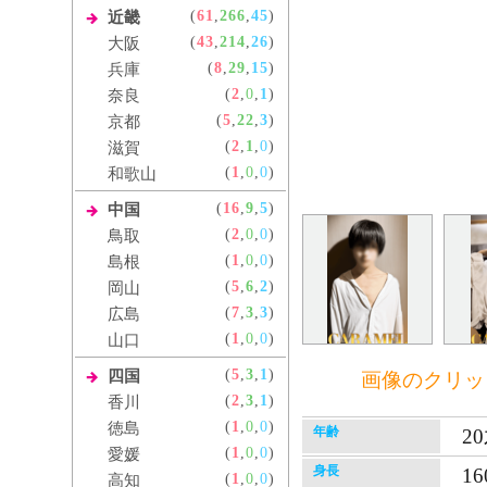
(
61
,
266
,
45
)
近畿
(
43
,
214
,
26
)
大阪
(
8
,
29
,
15
)
兵庫
(
2
,
0
,
1
)
奈良
(
5
,
22
,
3
)
京都
(
2
,
1
,
0
)
滋賀
(
1
,
0
,
0
)
和歌山
(
16
,
9
,
5
)
中国
(
2
,
0
,
0
)
鳥取
(
1
,
0
,
0
)
島根
(
5
,
6
,
2
)
岡山
(
7
,
3
,
3
)
広島
(
1
,
0
,
0
)
山口
(
5
,
3
,
1
)
四国
画像のクリッ
(
2
,
3
,
1
)
香川
(
1
,
0
,
0
)
徳島
年齢
2
(
1
,
0
,
0
)
愛媛
身長
16
(
1
,
0
,
0
)
高知