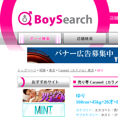
トップページ
»
関東
»
東京
»
Caramel（カラメル）東京
»
ゆり
売り専 Caramel（カ
ゆり
160cm×45kg×20才×
カテゴリー：
エスコート・売
サブカテゴリー：
ホスト・ゴ