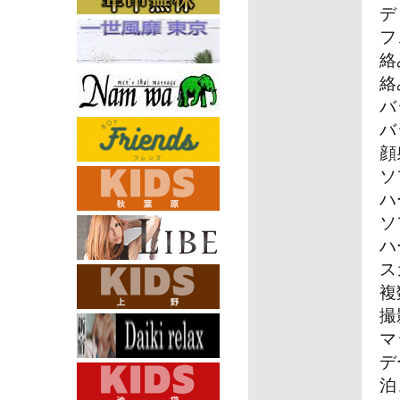
デ
フ
絡
絡
バ
バ
顔
ソ
ハ
ソ
ハ
ス
複
撮
マ
デ
泊