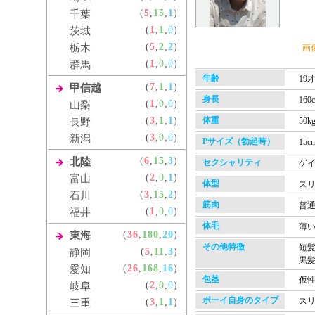
(
5
,
15
,
1
)
千葉
(
1
,
1
,
0
)
茨城
(
5
,
2
,
2
)
栃木
画
(
1
,
0
,
0
)
群馬
年齢
19
(
7
,
1
,
1
)
甲信越
身長
160
(
1
,
0
,
0
)
山梨
(
3
,
1
,
1
)
体重
長野
50k
(
3
,
0
,
0
)
新潟
Pサイズ（勃起時）
15c
(
6
,
15
,
3
)
北陸
セクシャリティ
ゲ
(
2
,
0
,
1
)
富山
体型
ス
(
3
,
15
,
2
)
石川
筋肉
普
(
1
,
0
,
0
)
福井
体毛
薄
(
36
,
180
,
20
)
東海
その他特徴
短
(
5
,
11
,
3
)
静岡
黒
(
26
,
168
,
16
)
愛知
包茎
仮
(
2
,
0
,
0
)
岐阜
ボーイ自身のタイプ
ス
(
3
,
1
,
1
)
三重