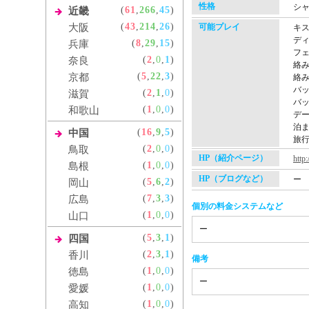
性格
シ
(
61
,
266
,
45
)
近畿
(
43
,
214
,
26
)
大阪
可能プレイ
キ
デ
(
8
,
29
,
15
)
兵庫
フ
(
2
,
0
,
1
)
奈良
絡
(
5
,
22
,
3
)
京都
絡
バ
(
2
,
1
,
0
)
滋賀
バ
(
1
,
0
,
0
)
和歌山
デ
泊
(
16
,
9
,
5
)
中国
旅
(
2
,
0
,
0
)
鳥取
HP（紹介ページ）
http
(
1
,
0
,
0
)
島根
HP（ブログなど）
ー
(
5
,
6
,
2
)
岡山
(
7
,
3
,
3
)
広島
個別の料金システムなど
(
1
,
0
,
0
)
山口
ー
(
5
,
3
,
1
)
四国
(
2
,
3
,
1
)
香川
備考
(
1
,
0
,
0
)
徳島
ー
(
1
,
0
,
0
)
愛媛
(
1
,
0
,
0
)
高知