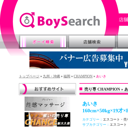
トップページ
»
九州・沖縄
»
福岡
»
CHAMPION
»
あいき
売り専 CHAMPION 
あいき
160cm×50kg×19才×
カテゴリー：
エスコート・売
サブカテゴリー：
エスコート