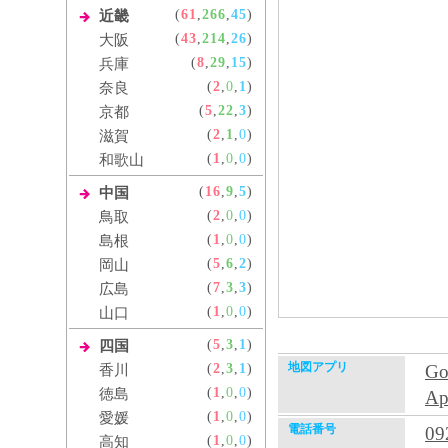
(
61
,
266
,
45
)
近畿
(
43
,
214
,
26
)
大阪
(
8
,
29
,
15
)
兵庫
(
2
,
0
,
1
)
奈良
(
5
,
22
,
3
)
京都
(
2
,
1
,
0
)
滋賀
(
1
,
0
,
0
)
和歌山
(
16
,
9
,
5
)
中国
(
2
,
0
,
0
)
鳥取
(
1
,
0
,
0
)
島根
(
5
,
6
,
2
)
岡山
(
7
,
3
,
3
)
広島
(
1
,
0
,
0
)
山口
(
5
,
3
,
1
)
四国
地図アプリ
(
2
,
3
,
1
)
G
香川
(
1
,
0
,
0
)
徳島
A
(
1
,
0
,
0
)
愛媛
電話番号
09
(
1
,
0
,
0
)
高知