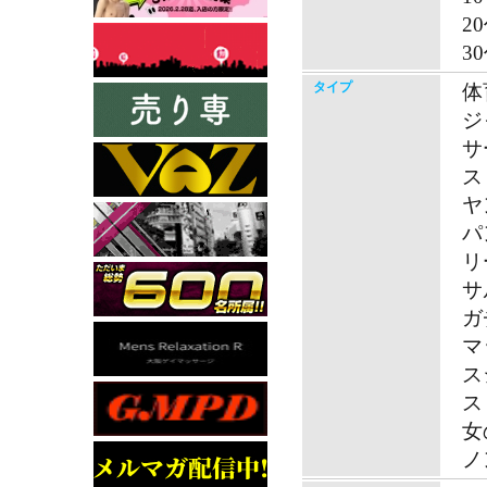
2
3
タイプ
体
ジ
サ
ス
ヤ
パ
リ
サ
ガ
マ
ス
ス
女
ノ