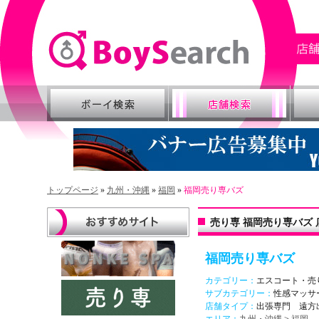
トップページ
»
九州・沖縄
»
福岡
»
福岡売り専バズ
売り専 福岡売り専バズ 
福岡売り専バズ
カテゴリー：
エスコート・売
サブカテゴリー：
性感マッサ
店舗タイプ：
出張専門 遠方