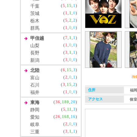
(
5
,
15
,
1
)
千葉
(
1
,
1
,
0
)
茨城
(
5
,
2
,
2
)
栃木
(
1
,
0
,
0
)
群馬
(
7
,
1
,
1
)
甲信越
(
1
,
0
,
0
)
山梨
(
3
,
1
,
1
)
長野
(
3
,
0
,
0
)
新潟
(
6
,
15
,
3
)
北陸
画
(
2
,
0
,
1
)
富山
(
3
,
15
,
2
)
石川
住所
福
(
1
,
0
,
0
)
福井
アクセス
個
(
36
,
180
,
20
)
東海
(
5
,
11
,
3
)
静岡
(
26
,
168
,
16
)
愛知
(
2
,
0
,
0
)
岐阜
(
3
,
1
,
1
)
三重