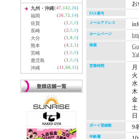
お
(
47
,
142
,
26
)
九州・沖縄
FAX番号
(
26
,
72
,
14
)
福岡
(
1
,
0
,
0
)
メールアドレス
佐賀
in
(
2
,
0
,
0
)
長崎
ホームページ
htt
(
1
,
8
,
0
)
大分
(
4
,
2
,
1
)
検索
熊本
G
(
1
,
0
,
0
)
宮崎
Y
(
1
,
0
,
0
)
鹿児島
営業時間
月 
(
11
,
60
,
11
)
沖縄
火 
水 
木 
金 
土 
日 
ボーイ登録数
9
年齢層
1