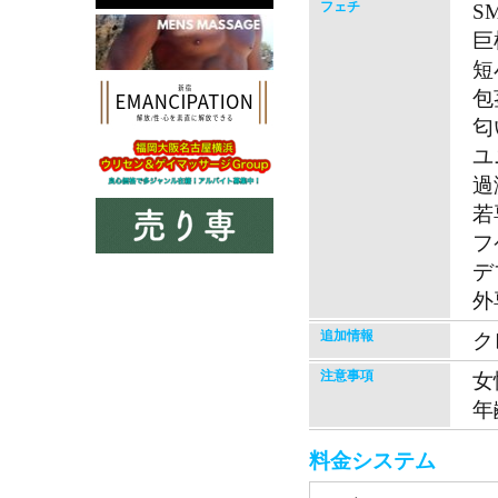
フェチ
S
巨
短
包
匂
ユ
過
若
フ
デ
外
追加情報
ク
注意事項
女
年
料金システム