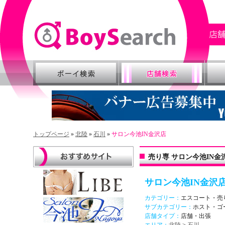
トップページ
»
北陸
»
石川
»
サロン今池IN金沢店
売り専 サロン今池IN金
サロン今池IN金沢
カテゴリー：
エスコート・売
サブカテゴリー：
ホスト・ゴ
店舗タイプ：
店舗・出張